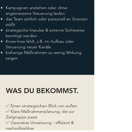
Kampagnen anstehen oder ohne
angemessene Steuerung laufen
das Team zeitlich oder personell an Grenzen
stößt
strategische Impulse & externe Sichtweise
benötigt werden
Know-how fehlt, z.B. im Aufbau oder
Steuerung neuer Kanäle
bisherige Maßnahmen zu wenig Wirkung
zeigen
WAS DU BEKOMMST.
✅ Einen strategischen Blick von außen
✅ Klare Maßnahmenplanung, die zur
Zielgruppe passt
✅ Operative Umsetzung - effizient &
nachvollziehbar