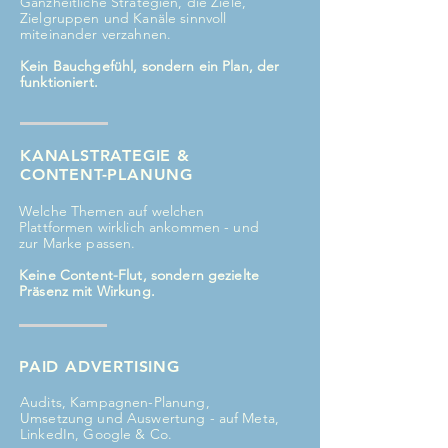
Ganzheitliche Strategien, die Ziele,
Zielgruppen und Kanäle sinnvoll
miteinander verzahnen.
Kein Bauchgefühl, sondern ein Plan, der
funktioniert.
KANALSTRATEGIE &
CONTENT-PLANUNG
Welche Themen auf welchen
Plattformen wirklich ankommen - und
zur Marke passen.
Keine Content-Flut, sondern gezielte
Präsenz mit Wirkung.
PAID ADVERTISING
Audits, Kampagnen-Planung,
Umsetzung und Auswertung - auf Meta,
LinkedIn, Google & Co.